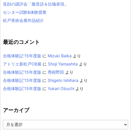
笑顔の講評会「擬音語＆比喩表現」
センター試験&体験授業
松戸美術会展作品紹介
最近のコメント
合格体験記’15年度版
に
Mizuki Baika
より
アトリエ新松戸OB展
に
Shoji Yamashita
より
合格体験記’15年度版
に
秀樹野田
より
合格体験記’15年度版
に
Shigeto Ishihara
より
合格体験記’15年度版
に
Yukari Obuchi
より
アーカイブ
ア
ー