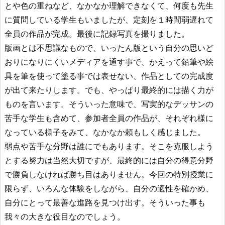
とや色の重ねなど、なかなか理解できなくて、何度も先生
に質問している学生もいましたが、定刻を１時間弱遅れて
全員の作品が完成。最後に記録写真を撮りました。
版画とは不思議なもので、いったん版という自分の思いど
おりになりにくいメディアを通す事で、かえって鉛筆や絵
具を筆を使って塗る事では表せない、作品としての完成度
が出て来たりします。でも、やっぱり最終的には描く力が
ものを言います。そういった意味で、写実的なデッサンの
苦手な学生も含めて、参加者全員の作品が、それぞれ様に
なっている様子をみて、なかなか頼もしく感じました。
弱点や苦手な分野は誰にでもあります。そこを克服しよう
とする努力は当然大切ですが、最終的には自分の得意分野
で勝負しなければ勝ち目はありません。今回の特別授業に
限らず、いろんな体験をしながら、自分の適性を確かめ、
自分にとって最善な進路を見つけ出す。そういった事も
我々の大きな役目なのでしょう。