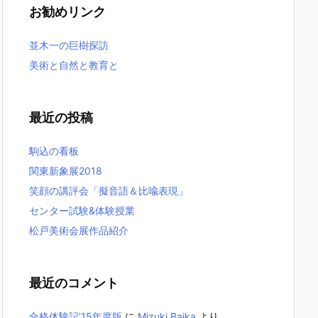
お勧めリンク
並木一の巨樹探訪
美術と自然と教育と
最近の投稿
駒込の看板
関東新象展2018
笑顔の講評会「擬音語＆比喩表現」
センター試験&体験授業
松戸美術会展作品紹介
最近のコメント
合格体験記’15年度版
に
Mizuki Baika
より