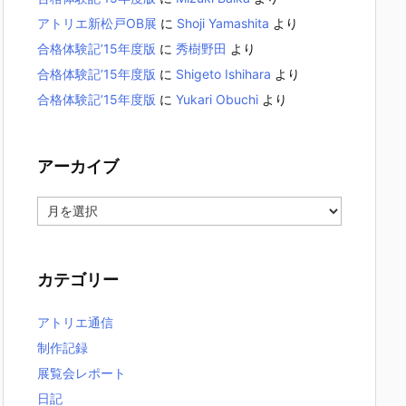
アトリエ新松戸OB展
に
Shoji Yamashita
より
合格体験記’15年度版
に
秀樹野田
より
合格体験記’15年度版
に
Shigeto Ishihara
より
合格体験記’15年度版
に
Yukari Obuchi
より
アーカイブ
ア
ー
カ
イ
カテゴリー
ブ
アトリエ通信
制作記録
展覧会レポート
日記