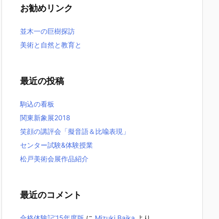
お勧めリンク
並木一の巨樹探訪
美術と自然と教育と
最近の投稿
駒込の看板
関東新象展2018
笑顔の講評会「擬音語＆比喩表現」
センター試験&体験授業
松戸美術会展作品紹介
最近のコメント
合格体験記’15年度版
に
Mizuki Baika
より