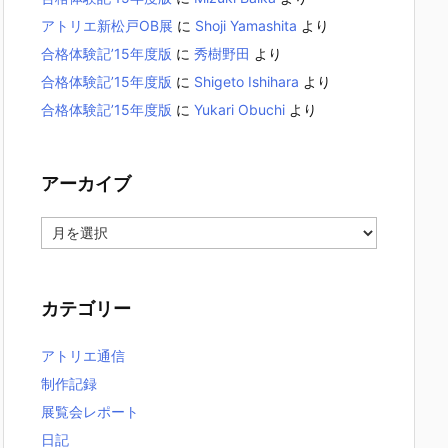
アトリエ新松戸OB展
に
Shoji Yamashita
より
合格体験記’15年度版
に
秀樹野田
より
合格体験記’15年度版
に
Shigeto Ishihara
より
合格体験記’15年度版
に
Yukari Obuchi
より
アーカイブ
ア
ー
カ
イ
カテゴリー
ブ
アトリエ通信
制作記録
展覧会レポート
日記