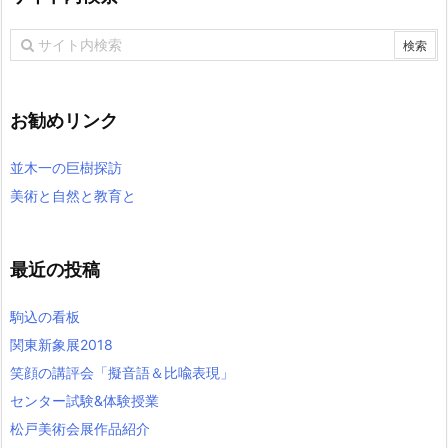
お勧めリンク
並木一の巨樹探訪
美術と自然と教育と
最近の投稿
駒込の看板
関東新象展2018
笑顔の講評会「擬音語＆比喩表現」
センター試験&体験授業
松戸美術会展作品紹介