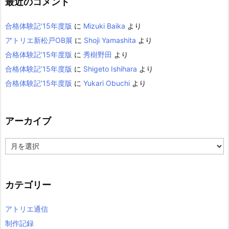
最近のコメント
合格体験記’15年度版
に
Mizuki Baika
より
アトリエ新松戸OB展
に
Shoji Yamashita
より
合格体験記’15年度版
に
秀樹野田
より
合格体験記’15年度版
に
Shigeto Ishihara
より
合格体験記’15年度版
に
Yukari Obuchi
より
アーカイブ
ア
ー
カ
イ
カテゴリー
ブ
アトリエ通信
制作記録