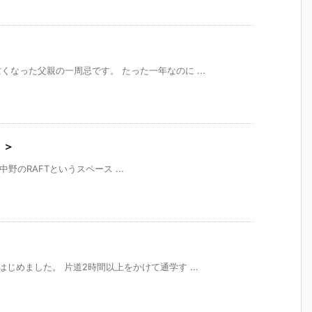
なった父親の一周忌です。 たった一年なのに ...
）＞
、中野のRAFTというスペース ...
じめました。 片道2時間以上をかけて通学す ...