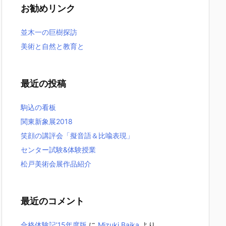
お勧めリンク
並木一の巨樹探訪
美術と自然と教育と
最近の投稿
駒込の看板
関東新象展2018
笑顔の講評会「擬音語＆比喩表現」
センター試験&体験授業
松戸美術会展作品紹介
最近のコメント
合格体験記’15年度版
に
Mizuki Baika
より