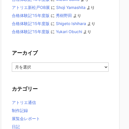
アトリエ新松戸OB展
に
Shoji Yamashita
より
合格体験記’15年度版
に
秀樹野田
より
合格体験記’15年度版
に
Shigeto Ishihara
より
合格体験記’15年度版
に
Yukari Obuchi
より
アーカイブ
ア
ー
カ
イ
カテゴリー
ブ
アトリエ通信
制作記録
展覧会レポート
日記