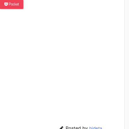
Pocket
Posted by
hideta