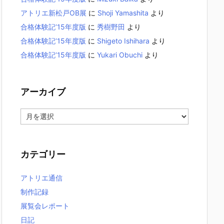
アトリエ新松戸OB展
に
Shoji Yamashita
より
合格体験記’15年度版
に
秀樹野田
より
合格体験記’15年度版
に
Shigeto Ishihara
より
合格体験記’15年度版
に
Yukari Obuchi
より
アーカイブ
ア
ー
カ
イ
カテゴリー
ブ
アトリエ通信
制作記録
展覧会レポート
日記