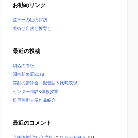
お勧めリンク
並木一の巨樹探訪
美術と自然と教育と
最近の投稿
駒込の看板
関東新象展2018
笑顔の講評会「擬音語＆比喩表現」
センター試験&体験授業
松戸美術会展作品紹介
最近のコメント
合格体験記’15年度版
に
Mizuki Baika
より