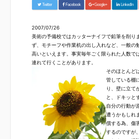
Twitter
Facebook
Google+
LinkedIn
2007/07/26
美術の予備校ではカッターナイフで鉛筆を削り
ず、モチーフや作業机の出し入れなど、一般の
高いといえます。事実毎年ごく限られた人数で
連れて行くことがあります。
そのほとんど
管している棚
り、壁に立て
と、ドキッと
自分の行動が
遭うかもしれ
償する為、傷
するのですが