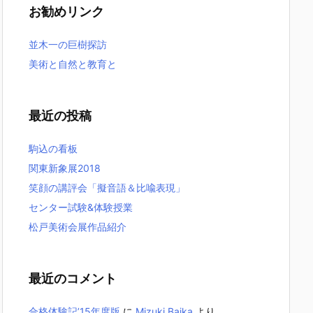
お勧めリンク
並木一の巨樹探訪
美術と自然と教育と
最近の投稿
駒込の看板
関東新象展2018
笑顔の講評会「擬音語＆比喩表現」
センター試験&体験授業
松戸美術会展作品紹介
最近のコメント
合格体験記’15年度版
に
Mizuki Baika
より