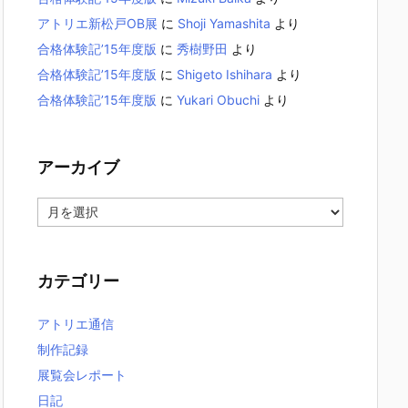
アトリエ新松戸OB展
に
Shoji Yamashita
より
合格体験記’15年度版
に
秀樹野田
より
合格体験記’15年度版
に
Shigeto Ishihara
より
合格体験記’15年度版
に
Yukari Obuchi
より
アーカイブ
ア
ー
カ
イ
カテゴリー
ブ
アトリエ通信
制作記録
展覧会レポート
日記