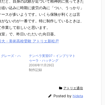
験だと、自身の試験が近づいて精神的に焦ってきた
の追い込みに時期に疲労の為に「つい、うっかり」
ケースが多いようです。いくら保険が利くとは言
故がないのが一番です。特に制作しているときは、
て作業して欲しいと思います。
教室」で、昨日いただいた向日葵。
－グレーズ・ハ
テンペラ実習07－インプリマト
ゥーラ・ハッチング
2006年11月29日
制作記録
アトリエ通信
Posted by
hideta