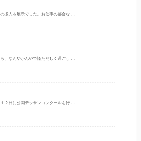
室展の搬入＆展示でした。お仕事の都合な ...
備やら、なんやかんやで慌ただしく過ごし ...
７月１２日に公開デッサンコンクールを行 ...