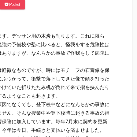
Pocket
ます。デッサン用の木炭も削ります。これに限ら
勉強の予備校や塾に比べると、怪我をする危険性は
はありますが、なんらかの事故で怪我をして病院に
は軽微なものですが、時にはモチーフの石膏像を保
にぶつかって、衝撃で落下してきた像で頭を打った
かけていた折りたたみ机が倒れて来て指を挟んだり
するようなことも起きます。
原因でなくても、登下校中などになんらかの事故に
ません。そんな授業中や登下校時に起きる事故の補
害保険に加入しています。毎年7月末に契約を更新
、今年は今日、手続きと支払いを済ませました。