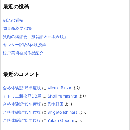
最近の投稿
駒込の看板
関東新象展2018
笑顔の講評会「擬音語＆比喩表現」
センター試験&体験授業
松戸美術会展作品紹介
最近のコメント
合格体験記’15年度版
に
Mizuki Baika
より
アトリエ新松戸OB展
に
Shoji Yamashita
より
合格体験記’15年度版
に
秀樹野田
より
合格体験記’15年度版
に
Shigeto Ishihara
より
合格体験記’15年度版
に
Yukari Obuchi
より