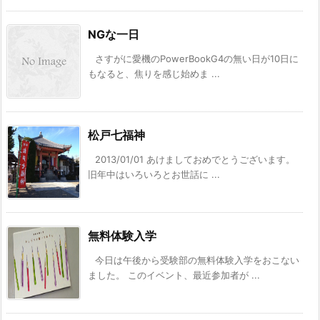
NGな一日
さすがに愛機のPowerBookG4の無い日が10日に
もなると、焦りを感じ始めま ...
松戸七福神
2013/01/01 あけましておめでとうございます。
旧年中はいろいろとお世話に ...
無料体験入学
今日は午後から受験部の無料体験入学をおこない
ました。 このイベント、最近参加者が ...