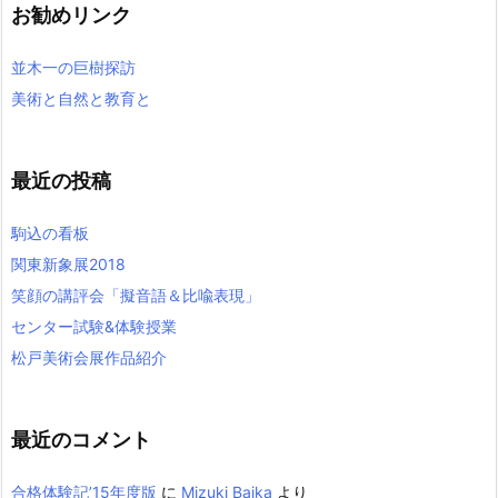
お勧めリンク
並木一の巨樹探訪
美術と自然と教育と
最近の投稿
駒込の看板
関東新象展2018
笑顔の講評会「擬音語＆比喩表現」
センター試験&体験授業
松戸美術会展作品紹介
最近のコメント
合格体験記’15年度版
に
Mizuki Baika
より