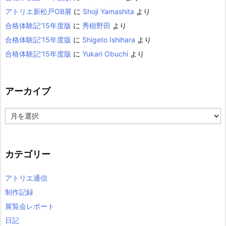
アトリエ新松戸OB展
に
Shoji Yamashita
より
合格体験記’15年度版
に
秀樹野田
より
合格体験記’15年度版
に
Shigeto Ishihara
より
合格体験記’15年度版
に
Yukari Obuchi
より
アーカイブ
ア
ー
カ
イ
カテゴリー
ブ
アトリエ通信
制作記録
展覧会レポート
日記