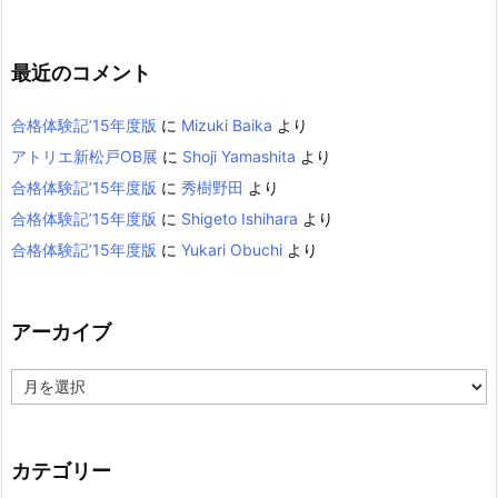
最近のコメント
合格体験記’15年度版
に
Mizuki Baika
より
アトリエ新松戸OB展
に
Shoji Yamashita
より
合格体験記’15年度版
に
秀樹野田
より
合格体験記’15年度版
に
Shigeto Ishihara
より
合格体験記’15年度版
に
Yukari Obuchi
より
アーカイブ
ア
ー
カ
イ
カテゴリー
ブ