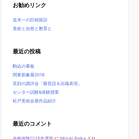
お勧めリンク
並木一の巨樹探訪
美術と自然と教育と
最近の投稿
駒込の看板
関東新象展2018
笑顔の講評会「擬音語＆比喩表現」
センター試験&体験授業
松戸美術会展作品紹介
最近のコメント
合格体験記’15年度版
に
Mizuki Baika
より