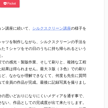
Pocket
ョン講座に続いて、
シルクスクリーン講座
の様子を
シャツを制作しながら、シルクスクリーンの手法を
ったＴシャツをその日のうちに持ち帰られるという
た。
室での感光・製版作業、そして刷りと、複雑な工程
た結果は得られません。最大３版（３色）での刷り
など、なかなか理解できなくて、何度も先生に質問
れて全員の作品が完成。最後に記録写真を撮りまし
分の思いどおりになりにくいメディアを通す事で、
せない、作品としての完成度が出て来たりします。