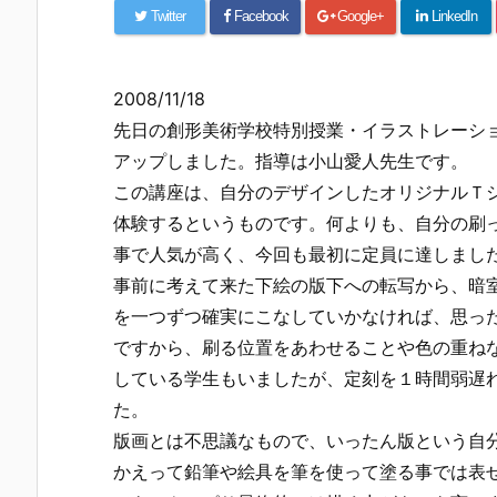
Twitter
Facebook
Google+
LinkedIn
2008/11/18
先日の創形美術学校特別授業・イラストレーシ
アップしました。指導は小山愛人先生です。
この講座は、自分のデザインしたオリジナルＴ
体験するというものです。何よりも、自分の刷
事で人気が高く、今回も最初に定員に達しまし
事前に考えて来た下絵の版下への転写から、暗
を一つずつ確実にこなしていかなければ、思っ
ですから、刷る位置をあわせることや色の重ね
している学生もいましたが、定刻を１時間弱遅
た。
版画とは不思議なもので、いったん版という自
かえって鉛筆や絵具を筆を使って塗る事では表