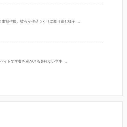
自由制作展。彼らが作品づくりに取り組む様子 ...
アルバイトで学費を稼がざるを得ない学生 ...