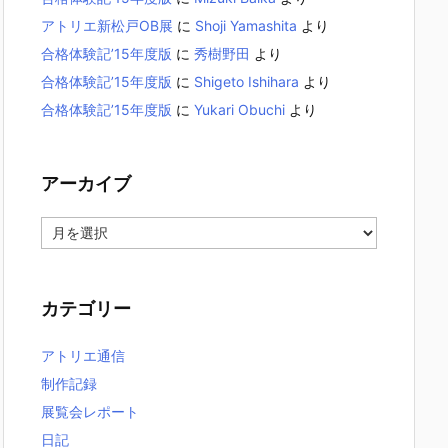
アトリエ新松戸OB展
に
Shoji Yamashita
より
合格体験記’15年度版
に
秀樹野田
より
合格体験記’15年度版
に
Shigeto Ishihara
より
合格体験記’15年度版
に
Yukari Obuchi
より
アーカイブ
ア
ー
カ
イ
カテゴリー
ブ
アトリエ通信
制作記録
展覧会レポート
日記