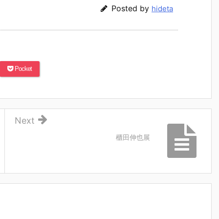
Posted by
hideta
Pocket
Next
櫃田伸也展