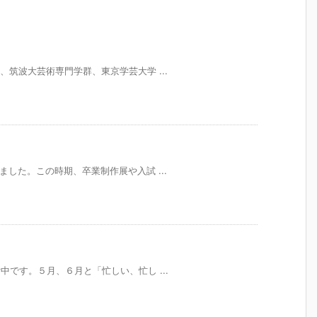
専攻、筑波大芸術専門学群、東京学芸大学 ...
が来ました。この時期、卒業制作展や入試 ...
受付中です。５月、６月と「忙しい、忙し ...