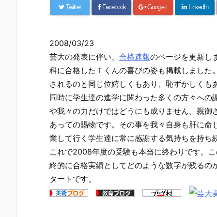
Twitter
Facebook
Google+
LinkedIn
2008/03/23
芸大の発表に伴い、
合格速報
のページを更新し
科に合格したＴくんの喜びの姿も掲載しました
されるのと同じ位嬉しくもあり、恥ずかしくも
同時に学生達の進学に関わった多くの方々への
や我々の力だけではどうにも成りません。親御
あっての賜物です。その事を我々自身も肝に命
業して行く学生達に常に感謝する気持ちを持ち
これで2008年度の受験も本当に終わりです。
終的に合格実績としてどのような数字が残るの
タートです。