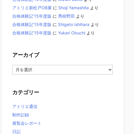
アトリエ新松戸OB展
に
Shoji Yamashita
より
合格体験記’15年度版
に
秀樹野田
より
合格体験記’15年度版
に
Shigeto Ishihara
より
合格体験記’15年度版
に
Yukari Obuchi
より
アーカイブ
ア
ー
カ
イ
カテゴリー
ブ
アトリエ通信
制作記録
展覧会レポート
日記