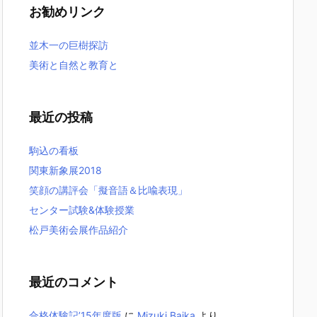
お勧めリンク
並木一の巨樹探訪
美術と自然と教育と
最近の投稿
駒込の看板
関東新象展2018
笑顔の講評会「擬音語＆比喩表現」
センター試験&体験授業
松戸美術会展作品紹介
最近のコメント
合格体験記’15年度版
に
Mizuki Baika
より