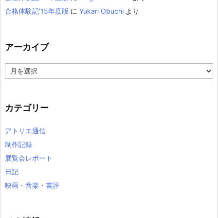
合格体験記’15年度版
に
Yukari Obuchi
より
アーカイブ
ア
ー
カ
イ
カテゴリー
ブ
アトリエ通信
制作記録
展覧会レポート
日記
映画・音楽・書評