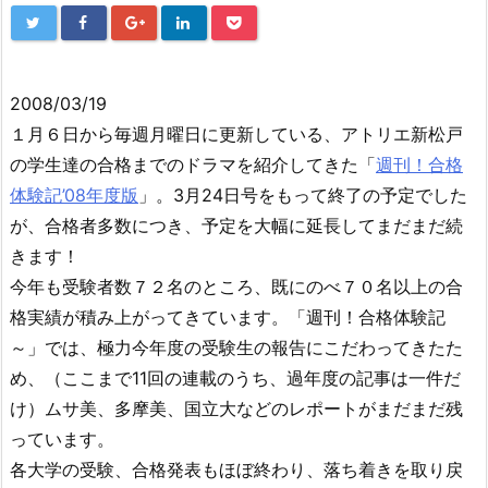
2008/03/19
１月６日から毎週月曜日に更新している、アトリエ新松戸
の学生達の合格までのドラマを紹介してきた「
週刊！合格
体験記’08年度版
」。3月24日号をもって終了の予定でした
が、合格者多数につき、予定を大幅に延長してまだまだ続
きます！
今年も受験者数７２名のところ、既にのべ７０名以上の合
格実績が積み上がってきています。「週刊！合格体験記
～」では、極力今年度の受験生の報告にこだわってきたた
め、（ここまで11回の連載のうち、過年度の記事は一件だ
け）ムサ美、多摩美、国立大などのレポートがまだまだ残
っています。
各大学の受験、合格発表もほぼ終わり、落ち着きを取り戻