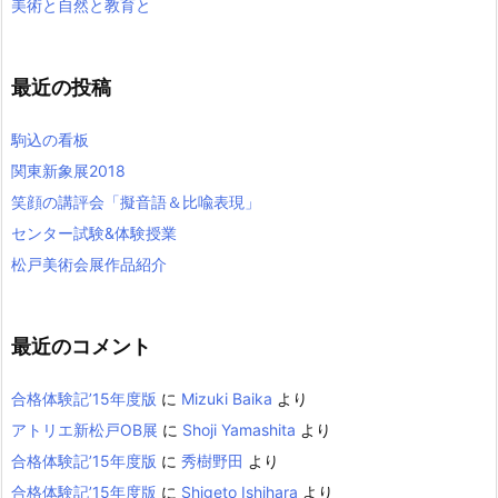
美術と自然と教育と
最近の投稿
駒込の看板
関東新象展2018
笑顔の講評会「擬音語＆比喩表現」
センター試験&体験授業
松戸美術会展作品紹介
最近のコメント
合格体験記’15年度版
に
Mizuki Baika
より
アトリエ新松戸OB展
に
Shoji Yamashita
より
合格体験記’15年度版
に
秀樹野田
より
合格体験記’15年度版
に
Shigeto Ishihara
より