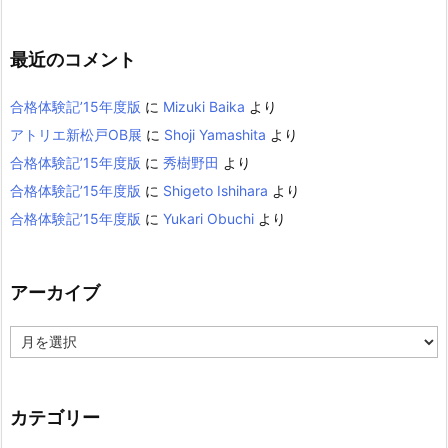
最近のコメント
合格体験記’15年度版
に
Mizuki Baika
より
アトリエ新松戸OB展
に
Shoji Yamashita
より
合格体験記’15年度版
に
秀樹野田
より
合格体験記’15年度版
に
Shigeto Ishihara
より
合格体験記’15年度版
に
Yukari Obuchi
より
アーカイブ
ア
ー
カ
イ
カテゴリー
ブ