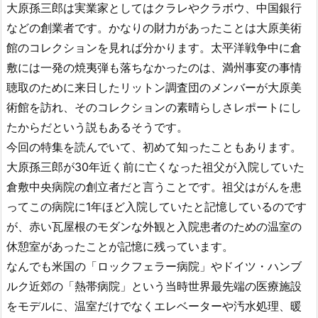
大原孫三郎は実業家としてはクラレやクラボウ、中国銀行
などの創業者です。かなりの財力があったことは大原美術
館のコレクションを見れば分かります。太平洋戦争中に倉
敷には一発の焼夷弾も落ちなかったのは、満州事変の事情
聴取のために来日したリットン調査団のメンバーが大原美
術館を訪れ、そのコレクションの素晴らしさレポートにし
たからだという説もあるそうです。
今回の特集を読んでいて、初めて知ったこともあります。
大原孫三郎が30年近く前に亡くなった祖父が入院していた
倉敷中央病院の創立者だと言うことです。祖父はがんを患
ってこの病院に1年ほど入院していたと記憶しているのです
が、赤い瓦屋根のモダンな外観と入院患者のための温室の
休憩室があったことが記憶に残っています。
なんでも米国の「ロックフェラー病院」やドイツ・ハンブ
ルク近郊の「熱帯病院」という当時世界最先端の医療施設
をモデルに、温室だけでなくエレベーターや汚水処理、暖