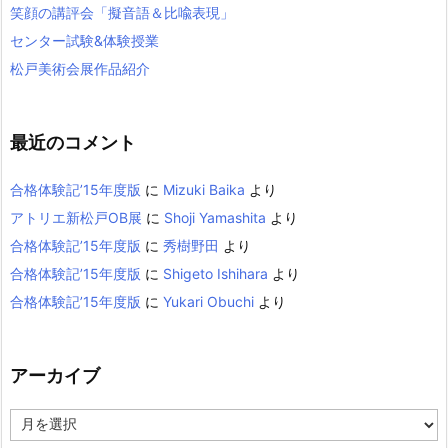
笑顔の講評会「擬音語＆比喩表現」
センター試験&体験授業
松戸美術会展作品紹介
最近のコメント
合格体験記’15年度版
に
Mizuki Baika
より
アトリエ新松戸OB展
に
Shoji Yamashita
より
合格体験記’15年度版
に
秀樹野田
より
合格体験記’15年度版
に
Shigeto Ishihara
より
合格体験記’15年度版
に
Yukari Obuchi
より
アーカイブ
ア
ー