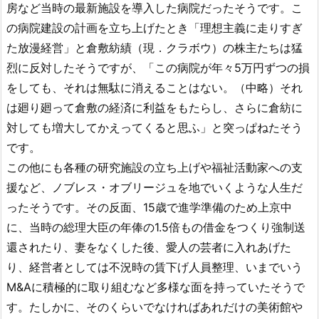
房など当時の最新施設を導入した病院だったそうです。こ
の病院建設の計画を立ち上げたとき「理想主義に走りすぎ
た放漫経営」と倉敷紡績（現．クラボウ）の株主たちは猛
烈に反対したそうですが、「この病院が年々5万円ずつの損
をしても、それは無駄に消えることはない。（中略）それ
は廻り廻って倉敷の経済に利益をもたらし、さらに倉紡に
対しても増大してかえってくると思ふ」と突っぱねたそう
です。
この他にも各種の研究施設の立ち上げや福祉活動家への支
援など、ノブレス・オブリージュを地でいくような人生だ
ったそうです。その反面、15歳で進学準備のため上京中
に、当時の総理大臣の年俸の1.5倍もの借金をつくり強制送
還されたり、妻をなくした後、愛人の芸者に入れあげた
り、経営者としては不況時の賃下げ人員整理、いまでいう
M&Aに積極的に取り組むなど多様な面を持っていたそうで
す。たしかに、そのくらいでなければあれだけの美術館や