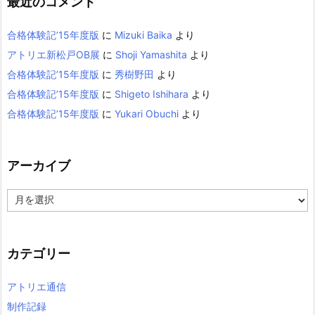
最近のコメント
合格体験記’15年度版
に
Mizuki Baika
より
アトリエ新松戸OB展
に
Shoji Yamashita
より
合格体験記’15年度版
に
秀樹野田
より
合格体験記’15年度版
に
Shigeto Ishihara
より
合格体験記’15年度版
に
Yukari Obuchi
より
アーカイブ
ア
ー
カ
イ
カテゴリー
ブ
アトリエ通信
制作記録