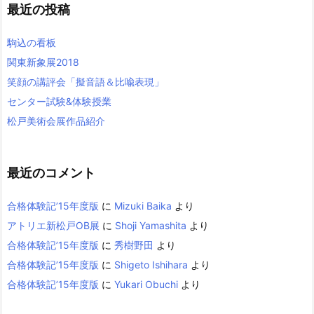
最近の投稿
駒込の看板
関東新象展2018
笑顔の講評会「擬音語＆比喩表現」
センター試験&体験授業
松戸美術会展作品紹介
最近のコメント
合格体験記’15年度版
に
Mizuki Baika
より
アトリエ新松戸OB展
に
Shoji Yamashita
より
合格体験記’15年度版
に
秀樹野田
より
合格体験記’15年度版
に
Shigeto Ishihara
より
合格体験記’15年度版
に
Yukari Obuchi
より