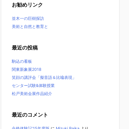
お勧めリンク
並木一の巨樹探訪
美術と自然と教育と
最近の投稿
駒込の看板
関東新象展2018
笑顔の講評会「擬音語＆比喩表現」
センター試験&体験授業
松戸美術会展作品紹介
最近のコメント
合格体験記’15年度版
に
Mizuki Baika
より