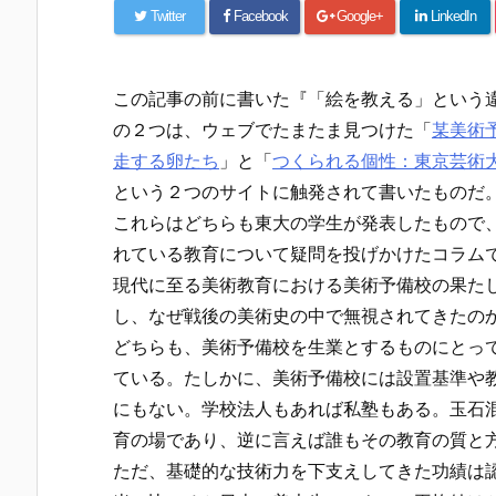
Twitter
Facebook
Google+
LinkedIn
この記事の前に書いた『「絵を教える」という
の２つは、ウェブでたまたま見つけた「
某美術
走する卵たち
」と「
つくられる個性：東京芸術
という２つのサイトに触発されて書いたものだ
これらはどちらも東大の学生が発表したもので
れている教育について疑問を投げかけたコラム
現代に至る美術教育における美術予備校の果た
し、なぜ戦後の美術史の中で無視されてきたの
どちらも、美術予備校を生業とするものにとっ
ている。たしかに、美術予備校には設置基準や
にもない。学校法人もあれば私塾もある。玉石
育の場であり、逆に言えば誰もその教育の質と
ただ、基礎的な技術力を下支えしてきた功績は