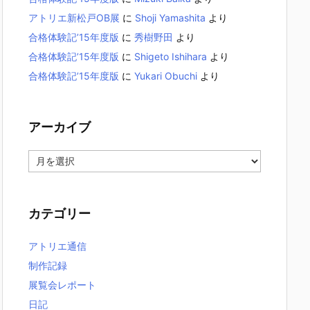
アトリエ新松戸OB展
に
Shoji Yamashita
より
合格体験記’15年度版
に
秀樹野田
より
合格体験記’15年度版
に
Shigeto Ishihara
より
合格体験記’15年度版
に
Yukari Obuchi
より
アーカイブ
ア
ー
カ
イ
カテゴリー
ブ
アトリエ通信
制作記録
展覧会レポート
日記