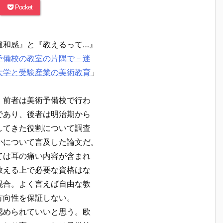
Pocket
違和感』と『教えるって…』
予備校の教室の片隅で－迷
大学と受験産業の美術教育
」
。
、前者は美術予備校で行わ
であり、後者は明治期から
してきた役割について調査
かについて言及した論文だ。
ては耳の痛い内容が含まれ
教える上で必要な資格はな
混合。よく言えば自由な教
方向性を保証しない。
認められていいと思う。欧