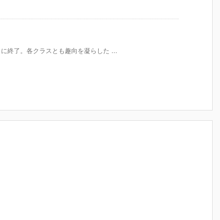
３日に終了。各クラスとも趣向を凝らした ...