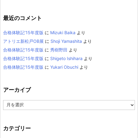
最近のコメント
合格体験記’15年度版
に
Mizuki Baika
より
アトリエ新松戸OB展
に
Shoji Yamashita
より
合格体験記’15年度版
に
秀樹野田
より
合格体験記’15年度版
に
Shigeto Ishihara
より
合格体験記’15年度版
に
Yukari Obuchi
より
アーカイブ
ア
ー
カ
イ
カテゴリー
ブ