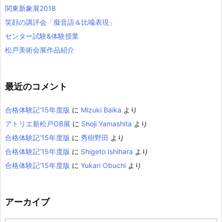
関東新象展2018
笑顔の講評会「擬音語＆比喩表現」
センター試験&体験授業
松戸美術会展作品紹介
最近のコメント
合格体験記’15年度版
に
Mizuki Baika
より
アトリエ新松戸OB展
に
Shoji Yamashita
より
合格体験記’15年度版
に
秀樹野田
より
合格体験記’15年度版
に
Shigeto Ishihara
より
合格体験記’15年度版
に
Yukari Obuchi
より
アーカイブ