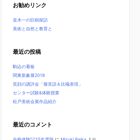
お勧めリンク
並木一の巨樹探訪
美術と自然と教育と
最近の投稿
駒込の看板
関東新象展2018
笑顔の講評会「擬音語＆比喩表現」
センター試験&体験授業
松戸美術会展作品紹介
最近のコメント
合格体験記’15年度版
に
Mizuki Baika
より