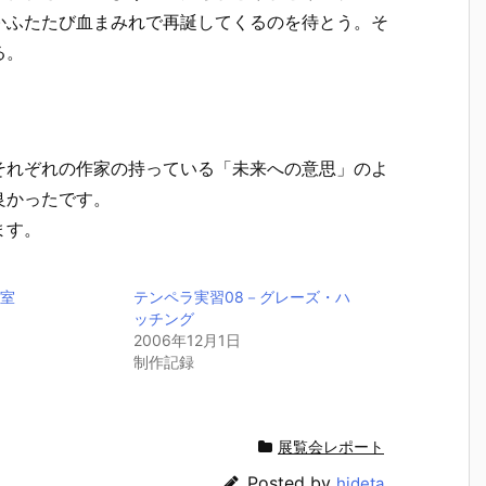
かふたたび血まみれで再誕してくるのを待とう。そ
る。
それぞれの作家の持っている「未来への意思」のよ
良かったです。
ます。
教室
テンペラ実習08－グレーズ・ハ
ッチング
2006年12月1日
制作記録
展覧会レポート
Posted by
hideta