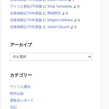
アトリエ新松戸OB展
に
Shoji Yamashita
より
合格体験記’15年度版
に
秀樹野田
より
合格体験記’15年度版
に
Shigeto Ishihara
より
合格体験記’15年度版
に
Yukari Obuchi
より
アーカイブ
ア
ー
カ
イ
カテゴリー
ブ
アトリエ通信
制作記録
展覧会レポート
日記