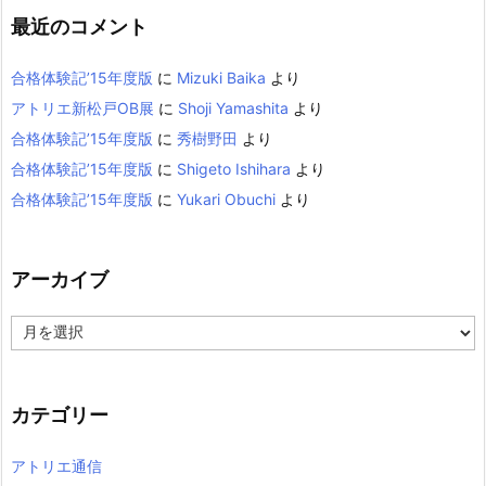
最近のコメント
合格体験記’15年度版
に
Mizuki Baika
より
アトリエ新松戸OB展
に
Shoji Yamashita
より
合格体験記’15年度版
に
秀樹野田
より
合格体験記’15年度版
に
Shigeto Ishihara
より
合格体験記’15年度版
に
Yukari Obuchi
より
アーカイブ
ア
ー
カ
イ
カテゴリー
ブ
アトリエ通信