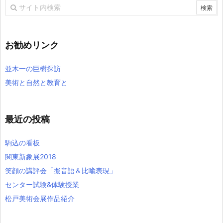
お勧めリンク
並木一の巨樹探訪
美術と自然と教育と
最近の投稿
駒込の看板
関東新象展2018
笑顔の講評会「擬音語＆比喩表現」
センター試験&体験授業
松戸美術会展作品紹介