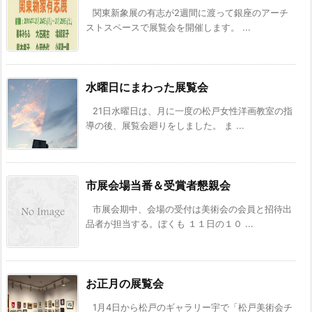
関東新象展の有志が2週間に渡って銀座のアーチ
ストスペースで展覧会を開催します。 ...
水曜日にまわった展覧会
21日水曜日は、月に一度の松戸女性洋画教室の指
導の後、展覧会廻りをしました。 ま ...
市展会場当番＆受賞者懇親会
市展会期中、会場の受付は美術会の会員と招待出
品者が担当する。ぼくも １１日の１０ ...
お正月の展覧会
1月4日から松戸のギャラリー宇で「松戸美術会チ