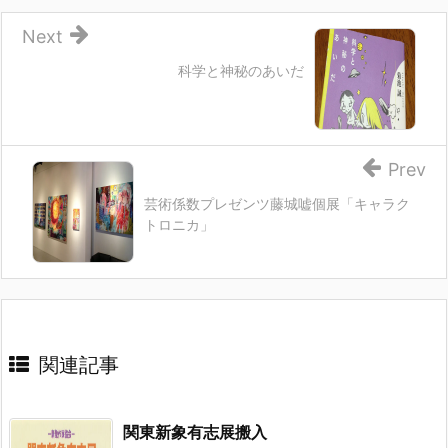
Next
科学と神秘のあいだ
Prev
芸術係数プレゼンツ藤城嘘個展「キャラク
トロニカ」
関連記事
関東新象有志展搬入