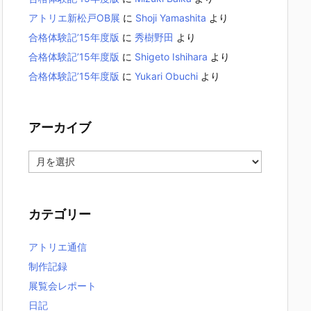
アトリエ新松戸OB展
に
Shoji Yamashita
より
合格体験記’15年度版
に
秀樹野田
より
合格体験記’15年度版
に
Shigeto Ishihara
より
合格体験記’15年度版
に
Yukari Obuchi
より
アーカイブ
ア
ー
カ
イ
カテゴリー
ブ
アトリエ通信
制作記録
展覧会レポート
日記