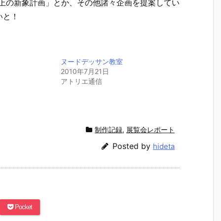
B上の新象計画」とか、その他諸々企画を提案してい
いと！
ヌードデッサン教室
2010年7月21日
アトリエ通信
制作記録
,
展覧会レポート
Posted by
hideta
Pocket