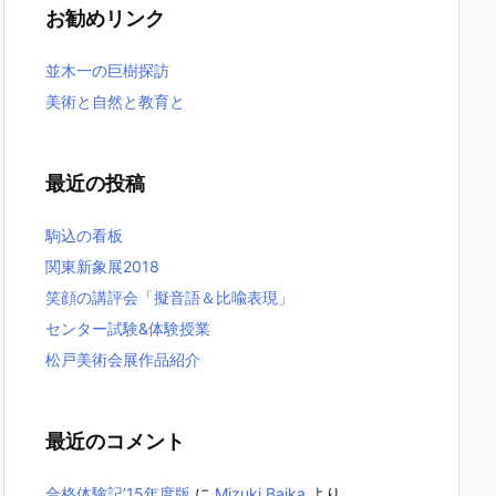
お勧めリンク
並木一の巨樹探訪
美術と自然と教育と
最近の投稿
駒込の看板
関東新象展2018
笑顔の講評会「擬音語＆比喩表現」
センター試験&体験授業
松戸美術会展作品紹介
最近のコメント
合格体験記’15年度版
に
Mizuki Baika
より