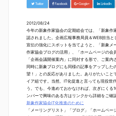
Twitter
Facebook
Google+
LinkedIn
2012/08/24
今年の新象作家協会の定期総会では、「新象作家
認されました。企画広報事務局員＆WEB担当と
宣伝の強化にスポットを当てようと、「新象メ
作家協会ブログの活用」、「ホームページの会員
「企画会議開催案内」に同封する形で、ご案内
同時に新象ブログにも同様の記事をアップした
望！」との反応がありました。ありがたいこと
イア組です。当然、IT化促進と言っても現役世
う。でも、今進めておかなければ、次ぎにくる1
ンバーで興味のある方はリンクから詳細をご確
新象作家協会IT化推進のために
「メーリングリスト」「ブログ」「ホームページ