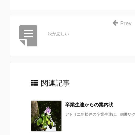
Prev
秋が恋しい
関連記事
卒業生達からの案内状
アトリエ新松戸の卒業生達は、個展やグル