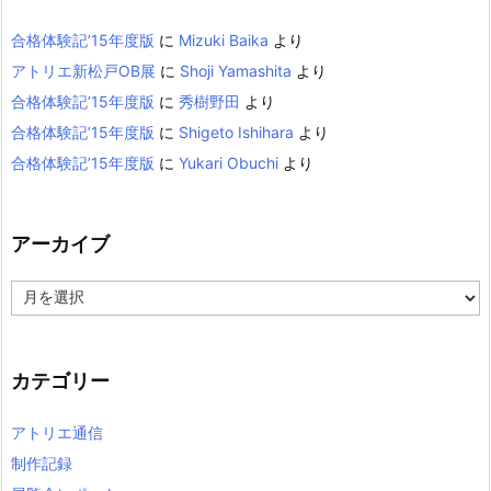
合格体験記’15年度版
に
Mizuki Baika
より
アトリエ新松戸OB展
に
Shoji Yamashita
より
合格体験記’15年度版
に
秀樹野田
より
合格体験記’15年度版
に
Shigeto Ishihara
より
合格体験記’15年度版
に
Yukari Obuchi
より
アーカイブ
ア
ー
カ
イ
カテゴリー
ブ
アトリエ通信
制作記録