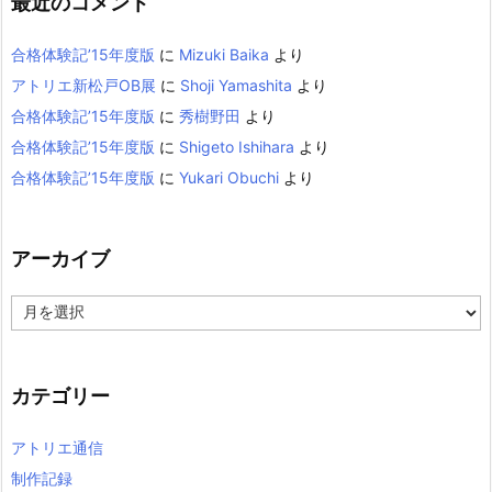
最近のコメント
合格体験記’15年度版
に
Mizuki Baika
より
アトリエ新松戸OB展
に
Shoji Yamashita
より
合格体験記’15年度版
に
秀樹野田
より
合格体験記’15年度版
に
Shigeto Ishihara
より
合格体験記’15年度版
に
Yukari Obuchi
より
アーカイブ
ア
ー
カ
イ
カテゴリー
ブ
アトリエ通信
制作記録