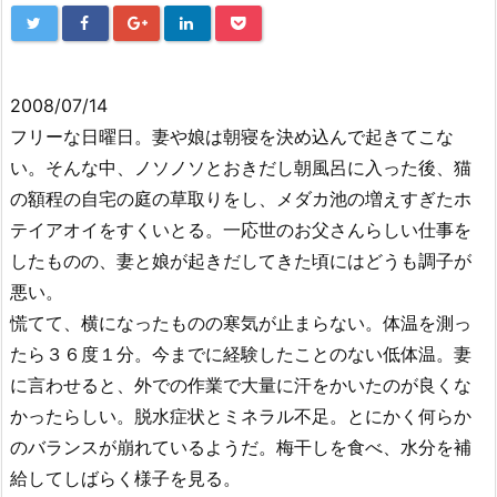
2008/07/14
フリーな日曜日。妻や娘は朝寝を決め込んで起きてこな
い。そんな中、ノソノソとおきだし朝風呂に入った後、猫
の額程の自宅の庭の草取りをし、メダカ池の増えすぎたホ
テイアオイをすくいとる。一応世のお父さんらしい仕事を
したものの、妻と娘が起きだしてきた頃にはどうも調子が
悪い。
慌てて、横になったものの寒気が止まらない。体温を測っ
たら３６度１分。今までに経験したことのない低体温。妻
に言わせると、外での作業で大量に汗をかいたのが良くな
かったらしい。脱水症状とミネラル不足。とにかく何らか
のバランスが崩れているようだ。梅干しを食べ、水分を補
給してしばらく様子を見る。