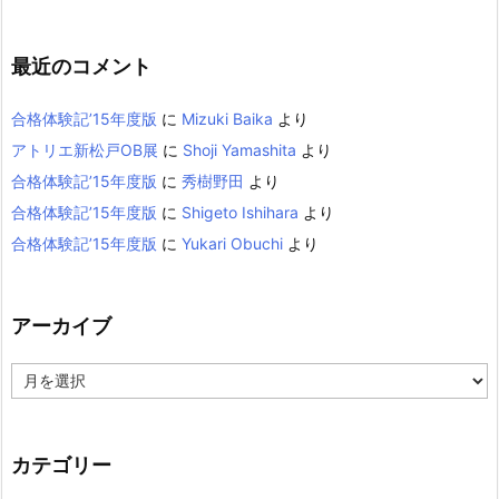
最近のコメント
合格体験記’15年度版
に
Mizuki Baika
より
アトリエ新松戸OB展
に
Shoji Yamashita
より
合格体験記’15年度版
に
秀樹野田
より
合格体験記’15年度版
に
Shigeto Ishihara
より
合格体験記’15年度版
に
Yukari Obuchi
より
アーカイブ
ア
ー
カ
イ
カテゴリー
ブ