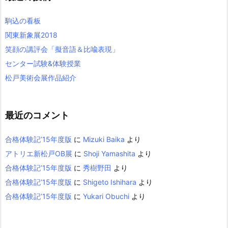
駒込の看板
関東新象展2018
笑顔の講評会「擬音語＆比喩表現」
センター試験&体験授業
松戸美術会展作品紹介
最近のコメント
合格体験記’15年度版
に
Mizuki Baika
より
アトリエ新松戸OB展
に
Shoji Yamashita
より
合格体験記’15年度版
に
秀樹野田
より
合格体験記’15年度版
に
Shigeto Ishihara
より
合格体験記’15年度版
に
Yukari Obuchi
より