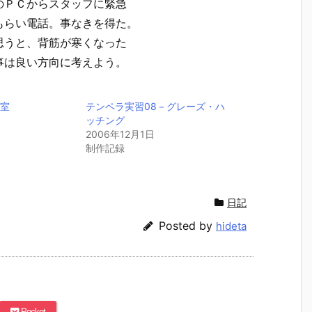
のＰＣからスタッフに緊急
もらい電話。事なきを得た。
思うと、背筋が寒くなった
事は良い方向に考えよう。
教室
テンペラ実習08－グレーズ・ハ
ッチング
2006年12月1日
制作記録
日記
Posted by
hideta
Pocket