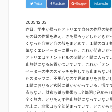
Twitter
Facebook
Google+
LinkedIn
2005.12.03
昨日、学生が帰ったアトリエで自分の作品の制
その日の作業を終え、さあ帰ろうとしたときだ
くなった卵黄と卵の殻をまとめて、１階のゴミ
気なくエレベーターに乗った。これが間違いだ
アトリエはテナントビルの３階と４階に入って
止無効になる装置がついていて、これが「オン
ベーターの中のスイッチを押しても止まらない
たスタッフに、不用心なので戸締まりをお願い
１階におりると玄関に鍵がかかっている。慌て
応もない。財布も鍵も携帯も…全部閉じ込めら
全く無力。とりあえず停止無効になっていない
地上に。非常口も全部閉まっていて、どこから