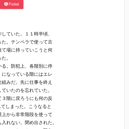
Pocket
作していた。１１時半頃、
った。テンペラで使って古
捨て場に持っていこうと何
った。
いる。防犯上、各階別に停
」になっている階にはエレ
仕組みだ。先に仕事を終え
していたのを忘れていた。
て３階に戻ろうにも何の反
れてしまった。こうなると
屋上から非常階段を使って
も入れない。閉め出された。