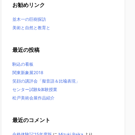
お勧めリンク
並木一の巨樹探訪
美術と自然と教育と
最近の投稿
駒込の看板
関東新象展2018
笑顔の講評会「擬音語＆比喩表現」
センター試験&体験授業
松戸美術会展作品紹介
最近のコメント
合格体験記’15年度版
に
Mizuki Baika
より