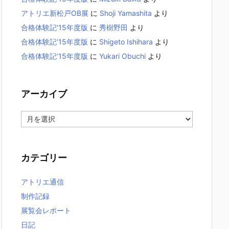
アトリエ新松戸OB展
に
Shoji Yamashita
より
合格体験記’15年度版
に
秀樹野田
より
合格体験記’15年度版
に
Shigeto Ishihara
より
合格体験記’15年度版
に
Yukari Obuchi
より
アーカイブ
ア
ー
カ
イ
カテゴリー
ブ
アトリエ通信
制作記録
展覧会レポート
日記