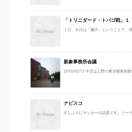
「トリニダード・トバゴ戦」１
７日、８日は「書評」ということで、現サ
新象事務所会議
2013/02/13 今日は上野の東京都美
ナビスコ
久しぶりにサッカーの話題です。リーグ戦