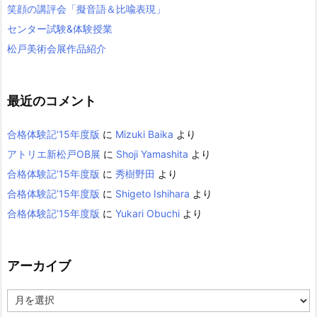
笑顔の講評会「擬音語＆比喩表現」
センター試験&体験授業
松戸美術会展作品紹介
最近のコメント
合格体験記’15年度版
に
Mizuki Baika
より
アトリエ新松戸OB展
に
Shoji Yamashita
より
合格体験記’15年度版
に
秀樹野田
より
合格体験記’15年度版
に
Shigeto Ishihara
より
合格体験記’15年度版
に
Yukari Obuchi
より
アーカイブ
ア
ー