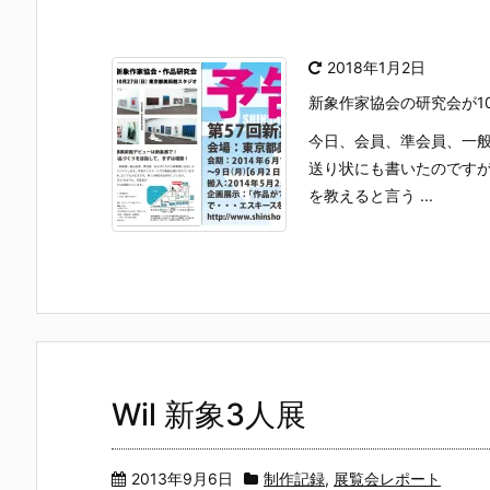
2018年1月2日
新象作家協会の研究会が1
今日、会員、準会員、一
送り状にも書いたのです
を教えると言う ...
Wil 新象3人展
2013年9月6日
制作記録
,
展覧会レポート