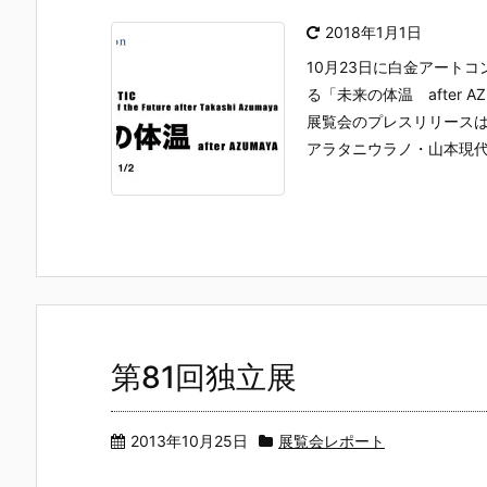
2018年1月1日
10月23日に白金アート
る「未来の体温 after 
展覧会のプレスリリース
アラタニウラノ・山本現代 
第81回独立展
2013年10月25日
展覧会レポート