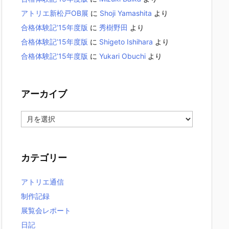
アトリエ新松戸OB展
に
Shoji Yamashita
より
合格体験記’15年度版
に
秀樹野田
より
合格体験記’15年度版
に
Shigeto Ishihara
より
合格体験記’15年度版
に
Yukari Obuchi
より
アーカイブ
ア
ー
カ
イ
カテゴリー
ブ
アトリエ通信
制作記録
展覧会レポート
日記