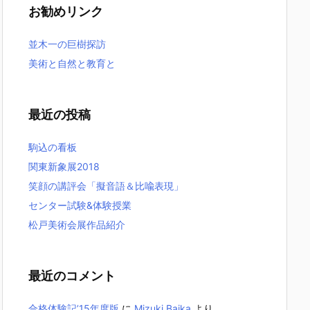
お勧めリンク
並木一の巨樹探訪
美術と自然と教育と
最近の投稿
駒込の看板
関東新象展2018
笑顔の講評会「擬音語＆比喩表現」
センター試験&体験授業
松戸美術会展作品紹介
最近のコメント
合格体験記’15年度版
に
Mizuki Baika
より