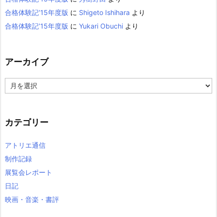
合格体験記’15年度版
に
Shigeto Ishihara
より
合格体験記’15年度版
に
Yukari Obuchi
より
アーカイブ
ア
ー
カ
イ
カテゴリー
ブ
アトリエ通信
制作記録
展覧会レポート
日記
映画・音楽・書評