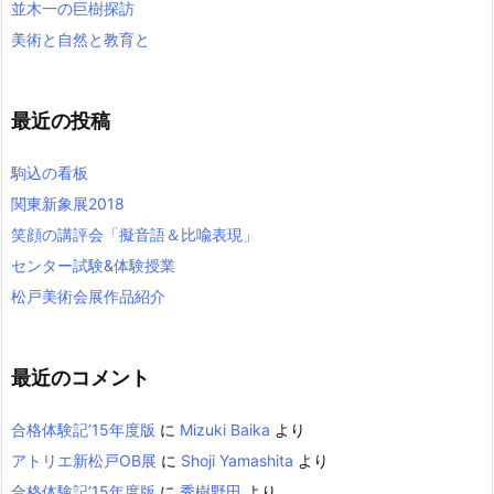
並木一の巨樹探訪
美術と自然と教育と
最近の投稿
駒込の看板
関東新象展2018
笑顔の講評会「擬音語＆比喩表現」
センター試験&体験授業
松戸美術会展作品紹介
最近のコメント
合格体験記’15年度版
に
Mizuki Baika
より
アトリエ新松戸OB展
に
Shoji Yamashita
より
合格体験記’15年度版
に
秀樹野田
より